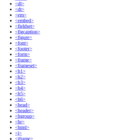
<dl>
<dt>
<em>
<embed>
<fieldset>
<figcaption>
<figure>
<font>
<footer>
<form>
<frame>
<frameset>
<h1>
<h2>
<h3>
<h4>
<h5>
<h6>
<head>
<header>
<hgroup>
<hr>
<html>
<i>
<iframe>