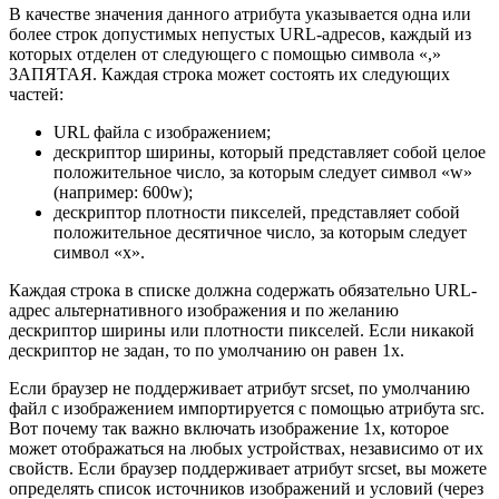
В качестве значения данного атрибута указывается одна или
более строк допустимых непустых URL-адресов, каждый из
которых отделен от следующего с помощью символа «,»
ЗАПЯТАЯ. Каждая строка может состоять их следующих
частей:
URL файла с изображением;
дескриптор ширины, который представляет собой целое
положительное число, за которым следует символ «w»
(например: 600w);
дескриптор плотности пикселей, представляет собой
положительное десятичное число, за которым следует
символ «x».
Каждая строка в списке должна содержать обязательно URL-
адрес альтернативного изображения и по желанию
дескриптор ширины или плотности пикселей. Если никакой
дескриптор не задан, то по умолчанию он равен 1x.
Если браузер не поддерживает атрибут
srcset
, по умолчанию
файл с изображением импортируется с помощью атрибута
src
.
Вот почему так важно включать изображение 1x, которое
может отображаться на любых устройствах, независимо от их
свойств. Если браузер поддерживает атрибут
srcset
, вы можете
определять список источников изображений и условий (через