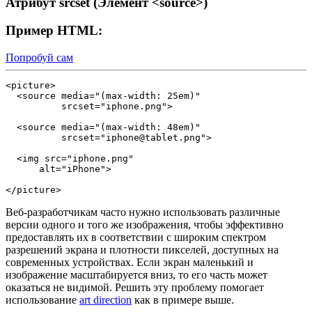
Атрибут srcset (Элемент <source>)
Пример HTML:
Попробуй сам
<picture>

  <source media="(max-width: 25em)"

          srcset="iphone.png">

  <source media="(max-width: 48em)"

          srcset="iphone@tablet.png">

  <img src="iphone.png"

      alt="iPhone">

</picture>
Веб-разработчикам часто нужно использовать различные
версии одного и того же изображения, чтобы эффективно
предоставлять их в соответствии с широким спектром
разрешений экрана и плотности пикселей, доступных на
современных устройствах. Если экран маленький и
изображение масштабируется вниз, то его часть может
оказаться не видимой. Решить эту проблему помогает
использование
art direction
как в примере выше.