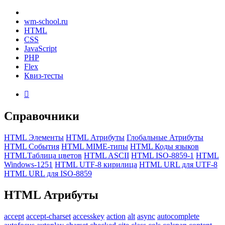
wm-school
.ru
HTML
CSS
JavaScript
PHP
Flex
Квиз-тесты

Справочники
HTML Элементы
HTML Атрибуты
Глобальные Атрибуты
HTML События
HTML MIME-типы
HTML Коды языков
HTMLТаблица цветов
HTML ASCII
HTML ISO-8859-1
HTML
Windows-1251
HTML UTF-8 кирилица
HTML URL для UTF-8
HTML URL для ISO-8859
HTML
Атрибуты
accept
accept-charset
accesskey
action
alt
async
autocomplete