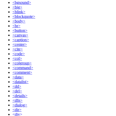
<bgsound>
<big>
<blink>
<blockquote>
<body>
<br>
<button>
<canvas>
<caption>
<center>
<cite>
<code>
<col>
<colgroup>
<command>
<comment>
<data>
<datalist>
<dd>
<del>
<details>
<dfn>
<dialog>
<dir>
<div>