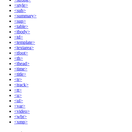
<style>
<sub>
<summary>
<sup>
<table>
<tbody>
<td>
<template>
<textarea>
<tfoot>
<th>
<thead>
<time>
<title>
<tr>
<track>
<tt>
<u>
<ul>
<var>
<video>
<wbr>
<xmp>