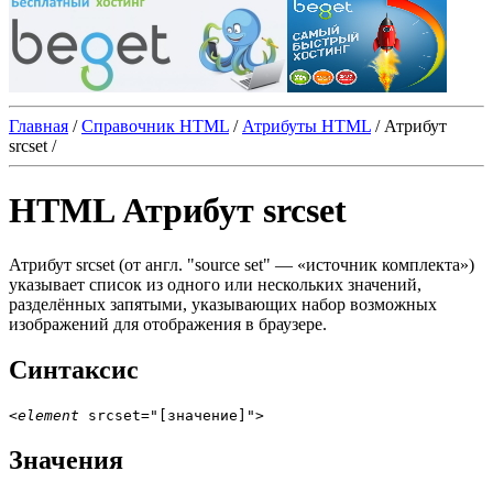
Главная
/
Справочник HTML
/
Атрибуты HTML
/
Атрибут
srcset
/
HTML Атрибут srcset
Атрибут
srcset
(от англ. "source set" — «источник комплекта»)
указывает список из одного или нескольких значений,
разделённых запятыми, указывающих набор возможных
изображений для отображения в браузере.
Синтаксис
<
element
 srcset="[значение]">
Значения