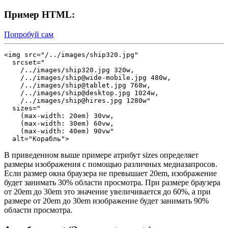
Пример HTML:
Попробуй сам
<img src="/../images/ship320.jpg"

  srcset="

    /../images/ship320.jpg 320w,

    /../images/ship@wide-mobile.jpg 480w,

    /../images/ship@tablet.jpg 768w,

    /../images/ship@desktop.jpg 1024w,

    /../images/ship@hires.jpg 1280w"

  sizes="

    (max-width: 20em) 30vw,

    (max-width: 30em) 60vw,

    (max-width: 40em) 90vw"

  alt="Корабль">
В приведенном выше примере атрибут
sizes
определяет
размеры изображения с помощью различных медиазапросов.
Если размер окна браузера не превышает 20em, изображение
будет занимать 30% области просмотра. При размере браузера
от 20em до 30em это значение увеличивается до 60%, а при
размере от 20em до 30em изображение будет занимать 90%
области просмотра.