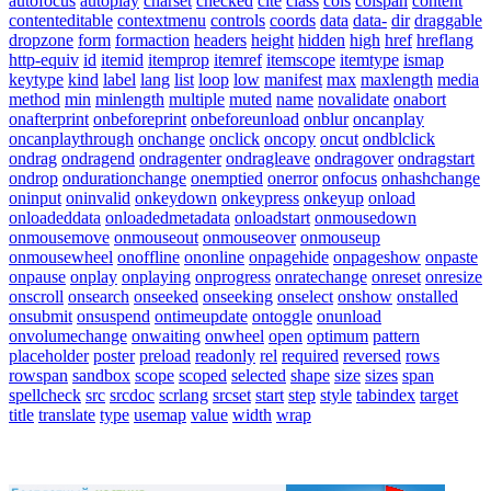
autofocus
autoplay
charset
checked
cite
class
cols
colspan
content
contenteditable
contextmenu
controls
coords
data
data-
dir
draggable
dropzone
form
formaction
headers
height
hidden
high
href
hreflang
http-equiv
id
itemid
itemprop
itemref
itemscope
itemtype
ismap
keytype
kind
label
lang
list
loop
low
manifest
max
maxlength
media
method
min
minlength
multiple
muted
name
novalidate
onabort
onafterprint
onbeforeprint
onbeforeunload
onblur
oncanplay
oncanplaythrough
onchange
onclick
oncopy
oncut
ondblclick
ondrag
ondragend
ondragenter
ondragleave
ondragover
ondragstart
ondrop
ondurationchange
onemptied
onerror
onfocus
onhashchange
oninput
oninvalid
onkeydown
onkeypress
onkeyup
onload
onloadeddata
onloadedmetadata
onloadstart
onmousedown
onmousemove
onmouseout
onmouseover
onmouseup
onmousewheel
onoffline
ononline
onpagehide
onpageshow
onpaste
onpause
onplay
onplaying
onprogress
onratechange
onreset
onresize
onscroll
onsearch
onseeked
onseeking
onselect
onshow
onstalled
onsubmit
onsuspend
ontimeupdate
ontoggle
onunload
onvolumechange
onwaiting
onwheel
open
optimum
pattern
placeholder
poster
preload
readonly
rel
required
reversed
rows
rowspan
sandbox
scope
scoped
selected
shape
size
sizes
span
spellcheck
src
srcdoc
scrlang
srcset
start
step
style
tabindex
target
title
translate
type
usemap
value
width
wrap