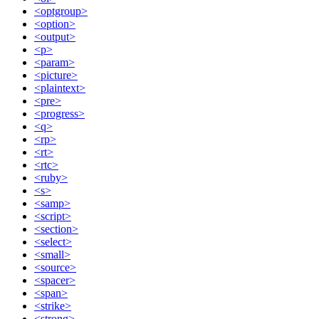
<optgroup>
<option>
<output>
<p>
<param>
<picture>
<plaintext>
<pre>
<progress>
<q>
<rp>
<rt>
<rtc>
<ruby>
<s>
<samp>
<script>
<section>
<select>
<small>
<source>
<spacer>
<span>
<strike>
<strong>