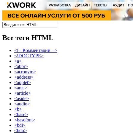
Все теги HTML
<!-- Комментарий -->
<!DOCTYPE>
<a>
<abbr>
<acronym>
<address>
<applet>
<area>
<article>
<aside>
<audio>
<b>
<base>
<basefont>
<bdi>
<bdo>