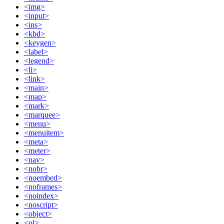
<img>
<input>
<ins>
<kbd>
<keygen>
<label>
<legend>
<li>
<link>
<main>
<map>
<mark>
<marquee>
<menu>
<menuitem>
<meta>
<meter>
<nav>
<nobr>
<noembed>
<noframes>
<noindex>
<noscript>
<object>
<ol>