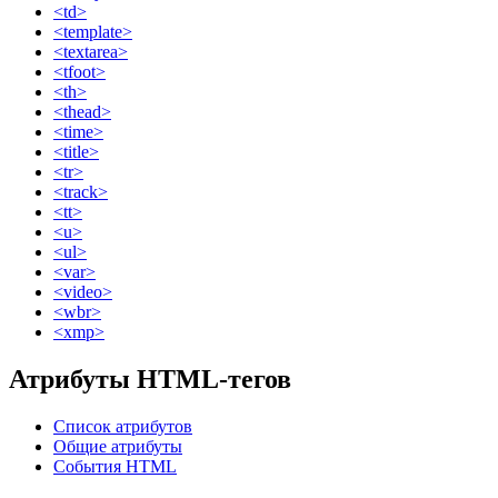
<td>
<template>
<textarea>
<tfoot>
<th>
<thead>
<time>
<title>
<tr>
<track>
<tt>
<u>
<ul>
<var>
<video>
<wbr>
<xmp>
Атрибуты HTML-тегов
Список атрибутов
Общие атрибуты
События HTML