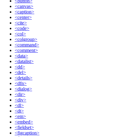
<button>
<canvas>
<caption>
<center>
<cite>
<code>
<col>
<colgroup>
<command>
<comment>
<data>
<datalist>
<dd>
<del>
<details>
<dfn>
<dialog>
<dir>
<div>
<dl>
<dt>
<em>
<embed>
<fieldset>
<figcaption>