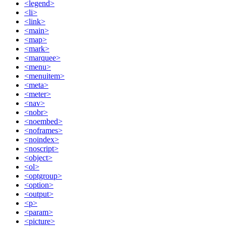
<legend>
<li>
<link>
<main>
<map>
<mark>
<marquee>
<menu>
<menuitem>
<meta>
<meter>
<nav>
<nobr>
<noembed>
<noframes>
<noindex>
<noscript>
<object>
<ol>
<optgroup>
<option>
<output>
<p>
<param>
<picture>