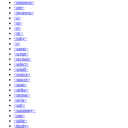
<plaintext>
<pre>
<progress>
<q>
<rp>
<rt>
<rtc>
<ruby>
<s>
<samp>
<script>
<section>
<select>
<small>
<source>
<spacer>
<span>
<strike>
<strong>
<style>
<sub>
<summary>
<sup>
<table>
<tbody>