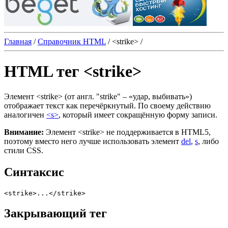
Главная
/
Справочник HTML
/
<strike>
/
HTML тег <strike>
Элемент
<strike>
(от англ. "strike" ‒ «удар, выбивать»)
отображает текст как перечёркнутый. По своему действию
аналогичен
<s>
, который имеет сокращённую форму записи.
Внимание:
Элемент
<strike>
не поддерживается в HTML5,
поэтому вместо него лучше использовать элемент
del
,
s
, либо
стили CSS.
Синтаксис
<strike>...</strike>
Закрывающий тег