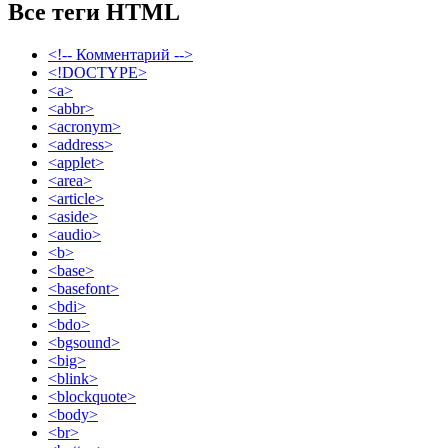
Все теги HTML
<!-- Комментарий -->
<!DOCTYPE>
<a>
<abbr>
<acronym>
<address>
<applet>
<area>
<article>
<aside>
<audio>
<b>
<base>
<basefont>
<bdi>
<bdo>
<bgsound>
<big>
<blink>
<blockquote>
<body>
<br>