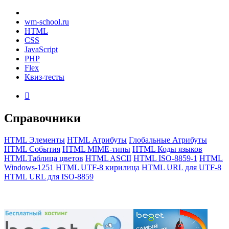
wm-school
.ru
HTML
CSS
JavaScript
PHP
Flex
Квиз-тесты

Справочники
HTML Элементы
HTML Атрибуты
Глобальные Атрибуты
HTML События
HTML MIME-типы
HTML Коды языков
HTMLТаблица цветов
HTML ASCII
HTML ISO-8859-1
HTML
Windows-1251
HTML UTF-8 кирилица
HTML URL для UTF-8
HTML URL для ISO-8859