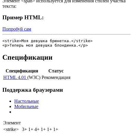
Элемент <span> используется для изменения стилей участка
текста:
Пример HTML:
Попробуй сам
<strike>Моя девушка брюнетка.</strike>

<p>Теперь моя девушка блондинка.</p>
Спецификации
Спецификация
Статус
HTML 4.01
(W3C)
Рекомендация
Поддержка браузерами
Настольные
Мобильные
Элемент
<strike>
3+
1+
4+
1+
1+
1+