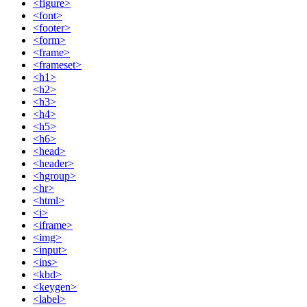
<figure>
<font>
<footer>
<form>
<frame>
<frameset>
<h1>
<h2>
<h3>
<h4>
<h5>
<h6>
<head>
<header>
<hgroup>
<hr>
<html>
<i>
<iframe>
<img>
<input>
<ins>
<kbd>
<keygen>
<label>