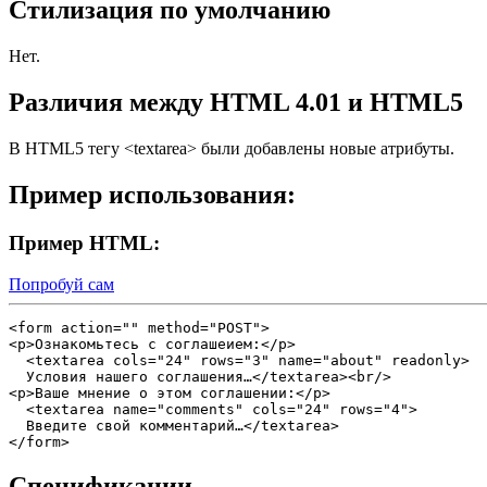
Стилизация по умолчанию
Нет.
Различия между HTML 4.01 и HTML5
В HTML5 тегу
<textarea>
были добавлены новые атрибуты.
Пример использования:
Пример HTML:
Попробуй сам
<form action="" method="POST">

<p>Ознакомьтесь с соглашеием:</p> 

  <textarea cols="24" rows="3" name="about" readonly>

  Условия нашего соглашения…</textarea><br/>

<p>Ваше мнение о этом соглашении:</p>

  <textarea name="comments" cols="24" rows="4">

  Введите свой комментарий…</textarea>

Спецификации