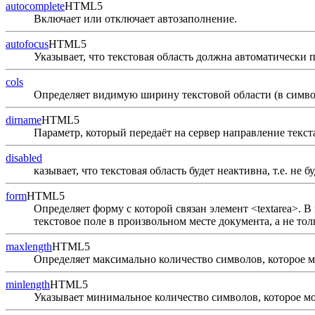
autocomplete
HTML5
Включает или отключает автозаполнение.
autofocus
HTML5
Указывает, что текстовая область должна автоматически 
cols
Определяет видимую ширину текстовой области (в симво
dirname
HTML5
Параметр, который передаёт на сервер направление текст
disabled
казывает, что текстовая область будет неактивна, т.е. не
form
HTML5
Определяет форму с которой связан элемент <textarea>. 
текстовое поле в произвольном месте документа, а не тол
maxlength
HTML5
Определяет максимально количество символов, которое мо
minlength
HTML5
Указывает минимальное количество символов, которое мо