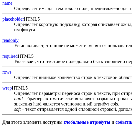
name
Определяет имя для текстового поля, предназначено для 
placeholder
HTML5
Определяет короткую подсказку, которая описывает ожидае
им фокуса.
readonly
Устанавливает, что поле не может изменяться пользовател
required
HTML5
Указывает, что текстовое поле должно быть заполнено пе
rows
Определяет видимое количество строк в текстовой област
wrap
HTML5
Определяет параметры переноса строк в тексте, при отпр
hard
‒ браузер автоматически вставляет разрывы строки т
значения hard является установленный атрибут cols.
soft
‒ текст отправляется одной сплошной строкой, допол
Для этого элемента доступны
глобальные атрибуты
и
событи