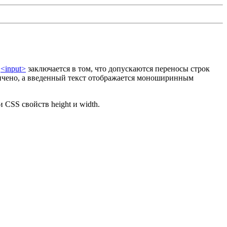
а
<input>
заключается в том, что допускаются переносы строк
ничено, а введенный текст отображается моноширинным
и CSS свойств
height
и
width
.