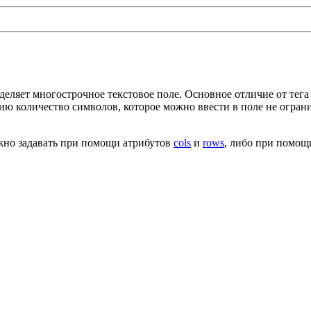
пределяет многострочное текстовое поле. Основное отличие от тег
нию количество символов, которое можно ввести в поле не огра
жно задавать при помощи атрибутов
cols
и
rows
, либо при помощ