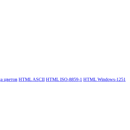
 цветов
HTML ASCII
HTML ISO-8859-1
HTML Windows-1251