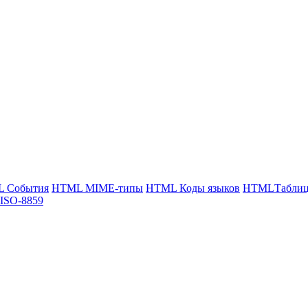
 События
HTML MIME-типы
HTML Коды языков
HTMLТаблица
ISO-8859