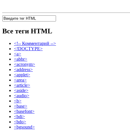
Все теги HTML
<!-- Комментарий -->
<!DOCTYPE>
<a>
<abbr>
<acronym>
<address>
<applet>
<area>
<article>
<aside>
<audio>
<b>
<base>
<basefont>
<bdi>
<bdo>
<bgsound>