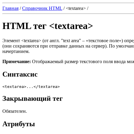
Главная
/
Справочник HTML
/
<textarea>
/
HTML тег <textarea>
Элемент
<textarea>
(от англ. "text area" ‒ «текстовое поле») о
(они сохраняются при отправке данных на сервер). По умолча
начертанием.
Примечание:
Отображаемый размер текстового поля ввода мо
Синтаксис
<textarea>...</textarea>
Закрывающий тег
Обязателен.
Атрибуты