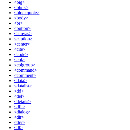
<big>
<blink>
<blockquote>
<body>
<br>
<button>
<canvas>
<caption>
<center>
<cite>
<code>
<col>
<colgroup>
<command>
<comment>
<data>
<datalist>
<dd>
<del>
<details>
<dfn>
<dialog>
<dir>
<div>
<dl>