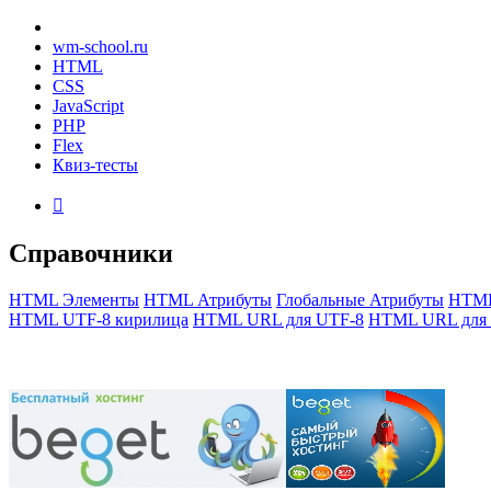
wm-school
.ru
HTML
CSS
JavaScript
PHP
Flex
Квиз-тесты

Справочники
HTML Элементы
HTML Атрибуты
Глобальные Атрибуты
HTML
HTML UTF-8 кирилица
HTML URL для UTF-8
HTML URL для 