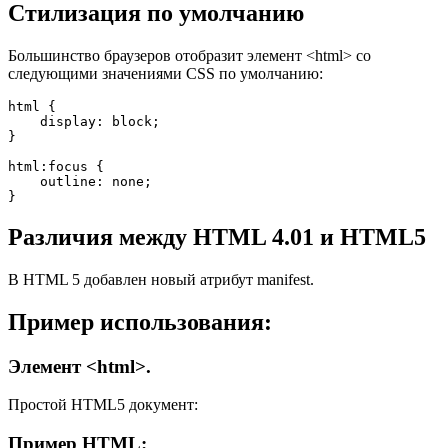
Стилизация по умолчанию
Большинство браузеров отобразит элемент
<html>
со
следующими значениями CSS по умолчанию:
html { 

    display: block;

}

html:focus { 

    outline: none;

}
Различия между HTML 4.01 и HTML5
В HTML 5 добавлен новый атрибут
manifest
.
Пример использования:
Элемент <html>.
Простой HTML5 документ:
Пример HTML: