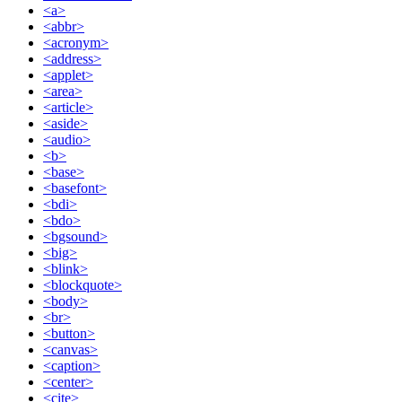
<a>
<abbr>
<acronym>
<address>
<applet>
<area>
<article>
<aside>
<audio>
<b>
<base>
<basefont>
<bdi>
<bdo>
<bgsound>
<big>
<blink>
<blockquote>
<body>
<br>
<button>
<canvas>
<caption>
<center>
<cite>