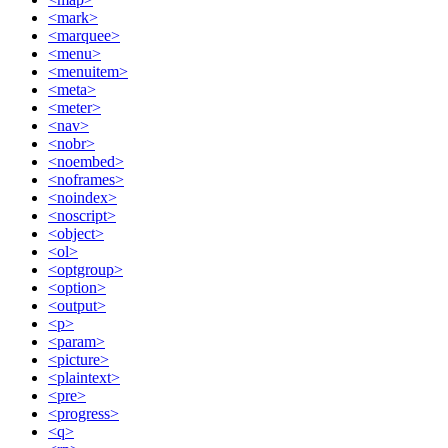
<mark>
<marquee>
<menu>
<menuitem>
<meta>
<meter>
<nav>
<nobr>
<noembed>
<noframes>
<noindex>
<noscript>
<object>
<ol>
<optgroup>
<option>
<output>
<p>
<param>
<picture>
<plaintext>
<pre>
<progress>
<q>