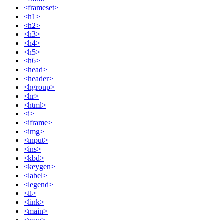
<frameset>
<h1>
<h2>
<h3>
<h4>
<h5>
<h6>
<head>
<header>
<hgroup>
<hr>
<html>
<i>
<iframe>
<img>
<input>
<ins>
<kbd>
<keygen>
<label>
<legend>
<li>
<link>
<main>
<map>