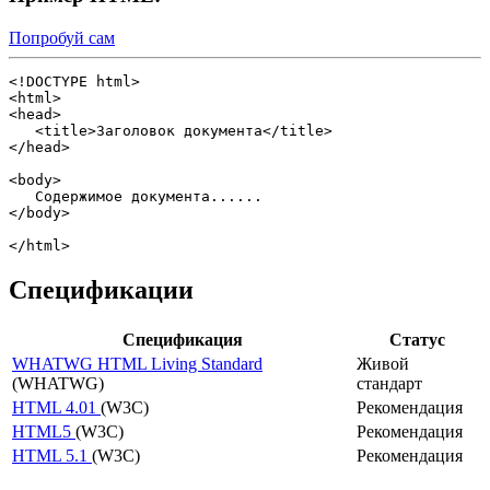
Попробуй сам
<!DOCTYPE html>

<html>

<head>

   <title>Заголовок документа</title>

</head>

<body>

   Содержимое документа......

</body>

</html>
Спецификации
Спецификация
Статус
WHATWG HTML Living Standard
Живой
(WHATWG)
стандарт
HTML 4.01
(W3C)
Рекомендация
HTML5
(W3C)
Рекомендация
HTML 5.1
(W3C)
Рекомендация