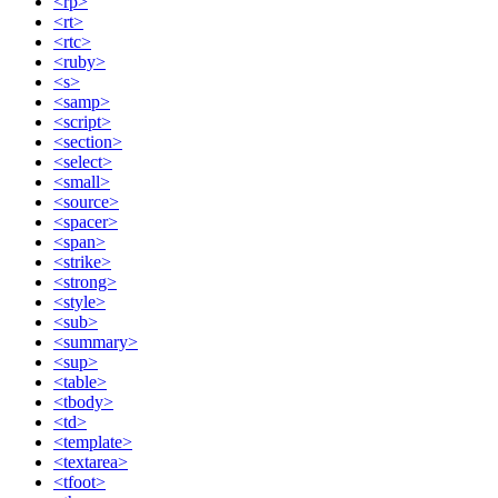
<rp>
<rt>
<rtc>
<ruby>
<s>
<samp>
<script>
<section>
<select>
<small>
<source>
<spacer>
<span>
<strike>
<strong>
<style>
<sub>
<summary>
<sup>
<table>
<tbody>
<td>
<template>
<textarea>
<tfoot>