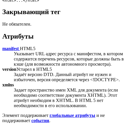
<html>...</html>
Закрывающий тег
Не обязателен.
Атрибуты
manifest
HTML5
Указывает URL адрес ресурса c манифестом, в котором
содержится перечень ресурсов, которые должны быть в
кэше (для возможности автономного просмотра).
version
Устарел в HTML5
Задаёт версию DTD. Данный атрибут не нужен и
избыточен, версия определяется через
<!DOCTYPE>
.
xmlns
Задает пространство имен XML для документа (если
необходимо соответствие документа XHTML). Этот
атрибут необходим в XHTML. В HTML 5 нет
необходимости в его использовании.
Элемент поддерживает
глобальные атрибуты
и не
поддерживает
события
.