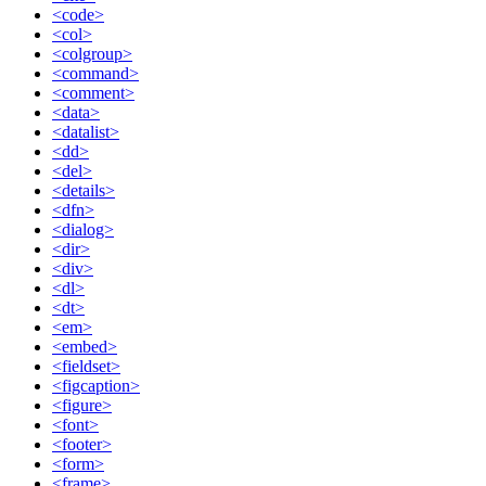
<code>
<col>
<colgroup>
<command>
<comment>
<data>
<datalist>
<dd>
<del>
<details>
<dfn>
<dialog>
<dir>
<div>
<dl>
<dt>
<em>
<embed>
<fieldset>
<figcaption>
<figure>
<font>
<footer>
<form>
<frame>