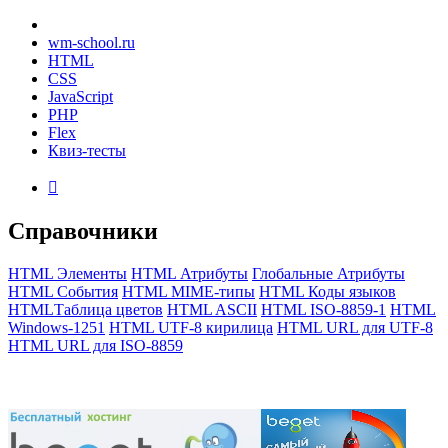
wm-school
.ru
HTML
CSS
JavaScript
PHP
Flex
Квиз-тесты

Справочники
HTML Элементы
HTML Атрибуты
Глобальные Атрибуты
HTML События
HTML MIME-типы
HTML Коды языков
HTMLТаблица цветов
HTML ASCII
HTML ISO-8859-1
HTML
Windows-1251
HTML UTF-8 кирилица
HTML URL для UTF-8
HTML URL для ISO-8859