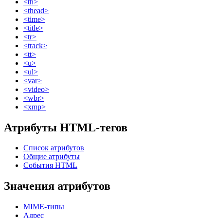
<th>
<thead>
<time>
<title>
<tr>
<track>
<tt>
<u>
<ul>
<var>
<video>
<wbr>
<xmp>
Атрибуты HTML-тегов
Список атрибутов
Общие атрибуты
События HTML
Значения атрибутов
MIME-типы
Адрес