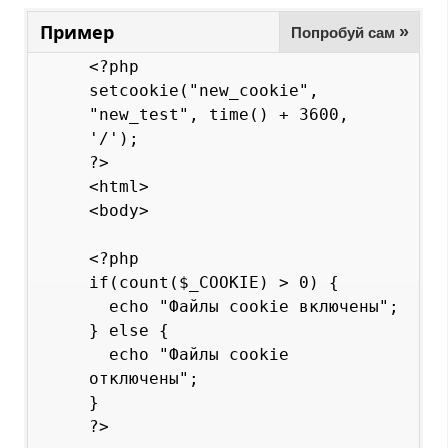
Пример
»
Попробуй сам
<?php

setcookie("new_cookie", 
"new_test", time() + 3600, 
'/');

?>

<html>

<body>

<?php

if(count($_COOKIE) > 0) {

  echo "Файлы cookie включены";

} else {

  echo "Файлы cookie 
отключены";

}

?>
