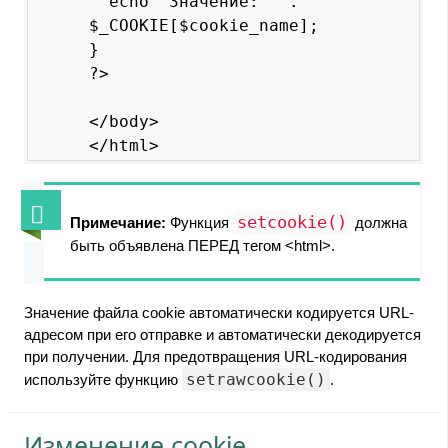
  echo "Значение: " . 
$_COOKIE[$cookie_name];

}

?>

</body>

setcookie()
Примечание:
Функция
должна
быть объявлена ПЕРЕД тегом <html>.
Значение файла cookie автоматически кодируется URL-
адресом при его отправке и автоматически декодируется
при получении. Для предотвращения URL-кодирования
setrawcookie()
используйте функцию
.
Изменение cookie