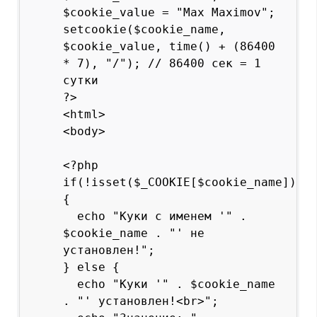
$cookie_value = "Max Maximov";

setcookie($cookie_name, 
$cookie_value, time() + (86400 
* 7), "/"); // 86400 сек = 1 
сутки

?>

<html>

<body>

<?php

if(!isset($_COOKIE[$cookie_name])) 
{

  echo "Куки с именем '" . 
$cookie_name . "' не 
установлен!";

} else {

  echo "Куки '" . $cookie_name 
. "' установлен!<br>";
