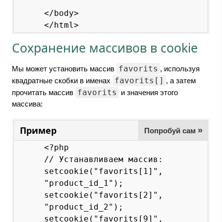
</body>

Сохранение массивов в cookie
favorits
Мы может установить массив
, используя
favorits[]
квадратные скобки в именах
, а затем
favorits
прочитать массив
и значения этого
массива:
Пример
»
Попробуй сам
<?php

// Устанавливаем массив:

setcookie("favorits[1]", 
"product_id_1");

setcookie("favorits[2]", 
"product_id_2");

setcookie("favorits[9]", 