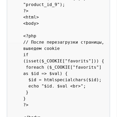
"product_id_9");

?>

<html>

<body>

<?php

// После перезагрузки страницы, 
выведем cookie

if 
(isset($_COOKIE["favorits"])) {

 foreach ($_COOKIE["favorits"] 
as $id => $val) {

  $id = htmlspecialchars($id);

  echo "$id. $val <br>";

 }

}

?>
