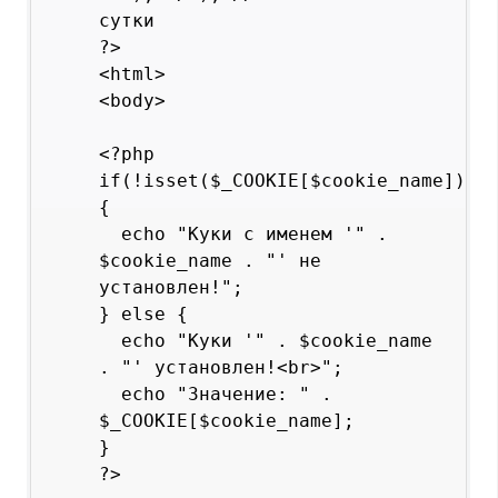
сутки

?>

<html>

<body>

<?php

if(!isset($_COOKIE[$cookie_name])) 
{

  echo "Куки с именем '" . 
$cookie_name . "' не 
установлен!";

} else {

  echo "Куки '" . $cookie_name 
. "' установлен!<br>";

  echo "Значение: " . 
$_COOKIE[$cookie_name];

}

?>
