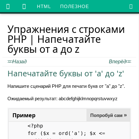

HTML
ПОЛЕЗНОЕ
Упражнения с строками
PHP | Напечатайте
буквы от a до z
Назад
Вперёд
Напечатайте буквы от 'a' до 'z'
Напишите сценарий PHP для печати букв от "a" до "z".
Ожидаемый результат: abcdefghijklmnopqrstuvwxyz
Пример
»
Попробуй сам
<?php

for ($x = ord('a'); $x <= 