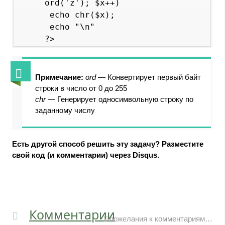
ord('z'); $x++)

 echo chr($x);

 echo "\n"

?>
Примечание:
ord
— Конвертирует первый байт
строки в число от 0 до 255
chr
— Генерирует односимвольную строку по
заданному числу
Есть другой способ решить эту задачу? Разместите
свой код (и комментарии) через Disqus.
Комментарии
пожелания к комментариям…