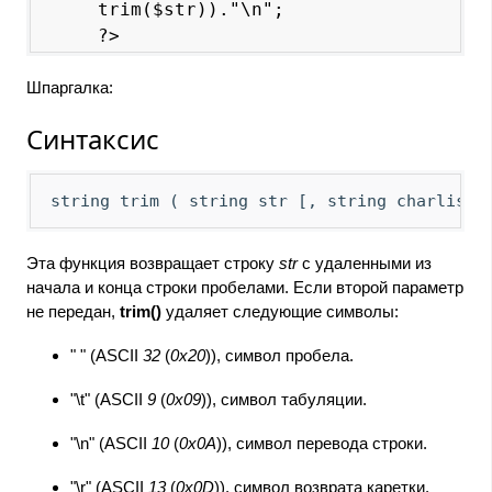
trim($str))."\n";

Шпаргалка:
Синтаксис
string trim ( string str [, string charlist]
Эта функция возвращает строку
str
с удаленными из
начала и конца строки пробелами. Если второй параметр
не передан,
trim()
удаляет следующие символы:
" " (
ASCII
32
(
0x20
)), символ пробела.
"\t" (
ASCII
9
(
0x09
)), символ табуляции.
"\n" (
ASCII
10
(
0x0A
)), символ перевода строки.
"\r" (
ASCII
13
(
0x0D
)), символ возврата каретки.