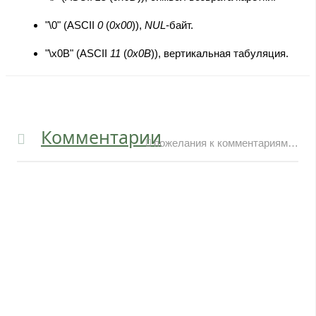
"\0" (
ASCII
0
(
0x00
)),
NUL
-байт.
"\x0B" (
ASCII
11
(
0x0B
)), вертикальная табуляция.
Комментарии
пожелания к комментариям…