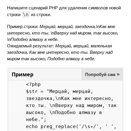
Напишите сценарий PHP для удаления символов новой
\n
строки
из строки.
Пример строки:
Мерцай, мерцай, звездочка,\nКак мне
интересно, кто ты. \nВверху над миром, так высоко,
\nПодобно алмазу в небе.
Ожидаемый результат:
Мерцай, мерцай, маленькая
звездочка, Как мне интересно, кто ты. Вверху над
миром так высоко, Подобно алмазу в небе.
Пример
»
Попробуй сам
<?php

$str = "Мерцай, мерцай, 
звездочка,\nКак мне интересно, 
кто ты. \nВверху над миром, так 
высоко, \nПодобно алмазу в 
небе.";

echo preg_replace('/\s+/', ' ', 