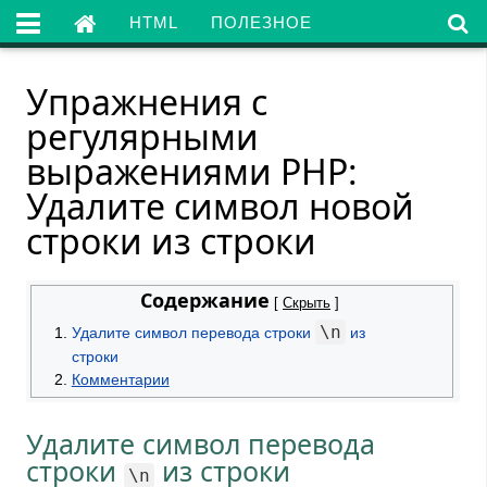

HTML
ПОЛЕЗНОЕ
Упражнения с
регулярными
выражениями PHP:
Удалите символ новой
строки из строки
Содержание
[
Скрыть
]
\n
Удалите символ перевода строки
из
строки
Комментарии
Удалите символ перевода
строки
из строки
\n