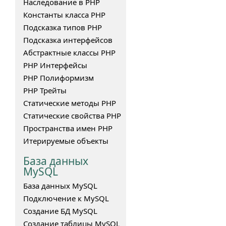
Наследование в PHP
Константы класса PHP
Подсказка типов PHP
Подсказка интерфейсов
Абстрактные классы PHP
PHP Интерфейсы
PHP Полиформизм
PHP Трейты
Статические методы PHP
Статические свойства PHP
Пространства имен PHP
Итерируемые объекты
База данных
MySQL
База данных MySQL
Подключение к MySQL
Создание БД MySQL
Создание таблицы MySQL