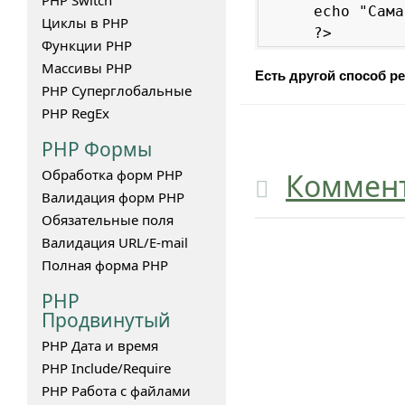
PHP Switch
echo "Сама
Циклы в PHP
?>
Функции PHP
Массивы PHP
Есть другой способ ре
PHP Суперглобальные
PHP RegEx
PHP
Формы
Обработка форм PHP
Коммен
Валидация форм PHP
Обязательные поля
Валидация URL/E-mail
Полная форма PHP
PHP
Продвинутый
PHP Дата и время
PHP Include/Require
PHP Работа с файлами