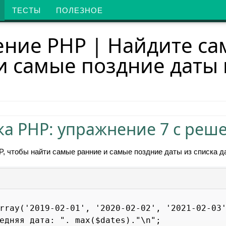
ТЕСТЫ
ПОЛЕЗНОЕ
ние PHP | Найдите с
и самые поздние даты 
а PHP: упражнение 7 с реш
, чтобы найти самые ранние и самые поздние даты из списка да
rray('2019-02-01', '2020-02-02', '2021-02-03'
едняя дата: ". max($dates)."\n";
