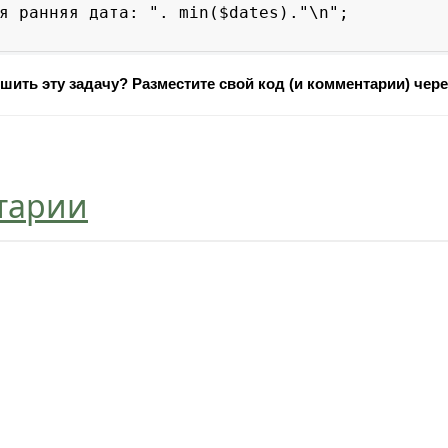
я ранняя дата: ". min($dates)."\n";

шить эту задачу? Разместите свой код (и комментарии) чере
тарии