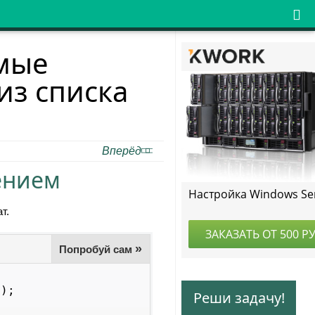

амые
из списка
Вперёд
ением
т.
»
Попробуй сам
);

Реши задачу!