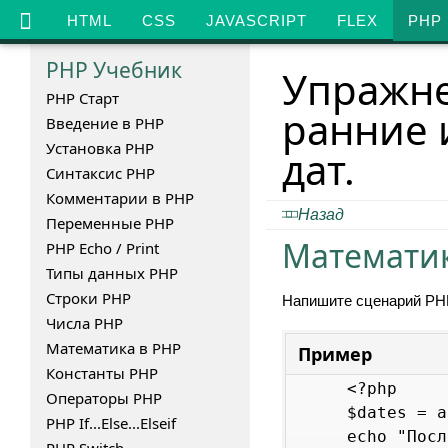
HTML
CSS
JAVASCRIPT
FLEX
PHP
PHP
Учебник
Упражне
PHP Старт
ранние 
Введение в PHP
Установка PHP
дат.
Синтаксис PHP
Комментарии в PHP
Назад
Переменные PHP
Математик
PHP Echo / Print
Типы данных PHP
Строки PHP
Напишите сценарий PHP
Числа PHP
Математика в PHP
Пример
Константы PHP
<?php

Операторы PHP
$dates = a
PHP If...Else...Elseif
echo "Посл