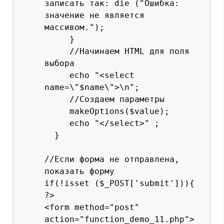
записать так: die ("Ошибка: 
значение не является 
массивом.");

     }

     //Начинаем HTML для поля 
выбора

     echo "<select 
name=\"$name\">\n";

     //Создаем параметры

     makeOptions($value);

     echo "</select>" ;

  }

//Если форма не отправлена, 
показать форму

if(!isset ($_POST['submit'])){

?>

<form method="post" 
action="function_demo_11.php">
