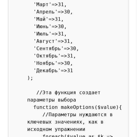
  'Март'=>31,

  'Апрель'=>30,

  'Май'=>31,

  'Июнь'=>30,

  'Июль'=>31,

  'Август'=>31,

  'Сентябрь'=>30,

  'Октябрь'=>31,

  'Ноябрь'=>30,

  'Декабрь'=>31

);

   //Эта функция создает 
параметры выбора

  function makeOptions($value){

     //Параметры нуждаются в 
ключевых значениях, как в 
исходном упражнении

     foreach($value as $k => 