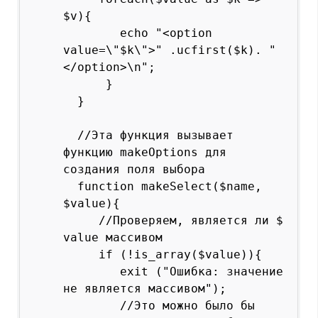
$v){

        echo "<option 
value=\"$k\">" .ucfirst($k). "
</option>\n";

      }

  }

  //Эта функция вызывает 
функцию makeOptions для 
создания поля выбора

  function makeSelect($name, 
$value){

     //Проверяем, является ли $ 
value массивом

     if (!is_array($value)){

        exit ("Ошибка: значение 
не является массивом");

        //Это можно было бы 