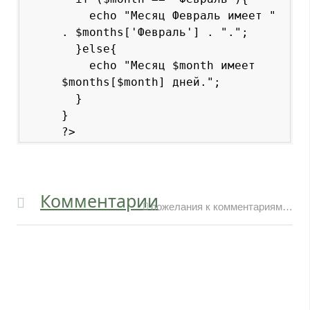
    echo "Месяц Февраль имеет " 
. $months['Февраль'] . ".";

  }else{

    echo "Месяц $month имеет 
$months[$month] дней.";

  }

}

Комментарии
пожелания к комментариям…