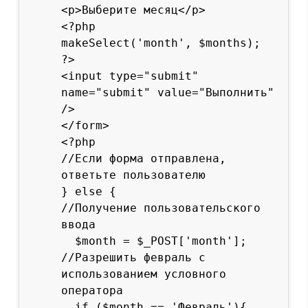
<p>Выберите месяц</p>

<?php

makeSelect('month', $months);

?>

<input type="submit" 
name="submit" value="Выполнить" 
/>

</form>

<?php

//Если форма отправлена, 
ответьте пользователю

} else {

//Получение пользовательского 
ввода

  $month = $_POST['month'];

//Разрешить февраль с 
использованием условного 
оператора  

  if ($month == 'Февраль'){
