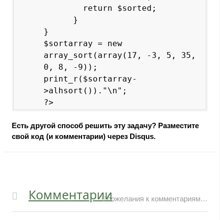
        return $sorted;

      }

}

$sortarray = new 
array_sort(array(17, -3, 5, 35, 
0, 8, -9));

print_r($sortarray-
>alhsort())."\n";

?>
Есть другой способ решить эту задачу? Разместите
свой код (и комментарии) через Disqus.
Комментарии
пожелания к комментариям…