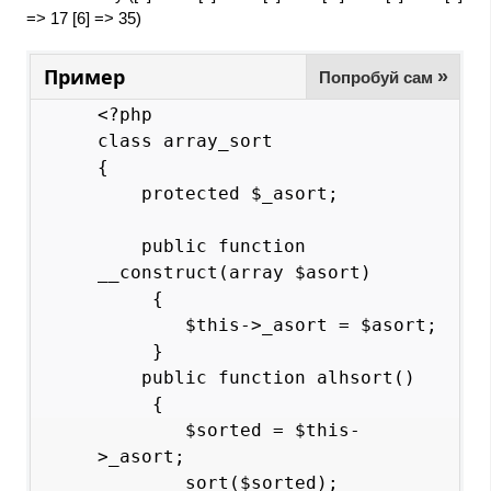
=> 17 [6] => 35)
Пример
»
Попробуй сам
<?php

class array_sort

{

    protected $_asort;

    public function 
__construct(array $asort)

     {

        $this->_asort = $asort;

     }

    public function alhsort()

     {

        $sorted = $this-
>_asort;

        sort($sorted);
