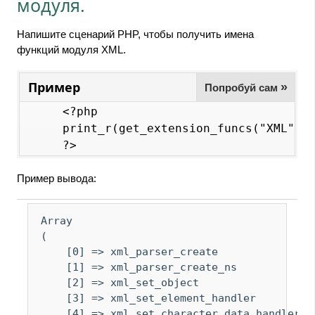
модуля.
Напишите сценарий PHP, чтобы получить имена
функций модуля XML.
Пример
»
Попробуй сам
<?php

print_r(get_extension_funcs("XML")).
Пример вывода:
Array

(

    [0] => xml_parser_create

    [1] => xml_parser_create_ns

    [2] => xml_set_object

    [3] => xml_set_element_handler

    [4] => xml_set_character_data_handler
