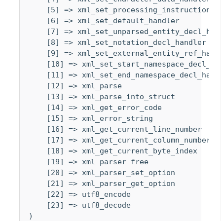
    [5] => xml_set_processing_instruction_ha
    [6] => xml_set_default_handler

    [7] => xml_set_unparsed_entity_decl_hand
    [8] => xml_set_notation_decl_handler

    [9] => xml_set_external_entity_ref_handl
    [10] => xml_set_start_namespace_decl_han
    [11] => xml_set_end_namespace_decl_handl
    [12] => xml_parse

    [13] => xml_parse_into_struct

    [14] => xml_get_error_code

    [15] => xml_error_string

    [16] => xml_get_current_line_number

    [17] => xml_get_current_column_number

    [18] => xml_get_current_byte_index

    [19] => xml_parser_free

    [20] => xml_parser_set_option

    [21] => xml_parser_get_option

    [22] => utf8_encode

    [23] => utf8_decode

)