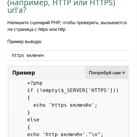
(например, HTTP или HTTPS)
url'а?
Напишите сценарий PHP, чтобы проверить, вызывается
ли страница с https или http
Пример вывода:
https включен
Пример
»
Попробуй сам
<?php

if (!empty($_SERVER['HTTPS'])) 

{

  echo 'https включён';

}

else

{

echo 'http включён'."\n";
