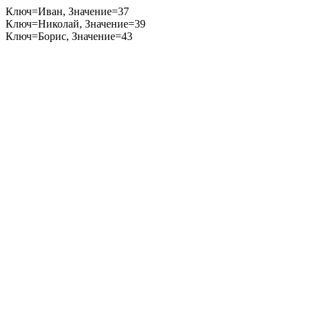
Ключ=Иван, Значение=37
Ключ=Николай, Значение=39
Ключ=Борис, Значение=43