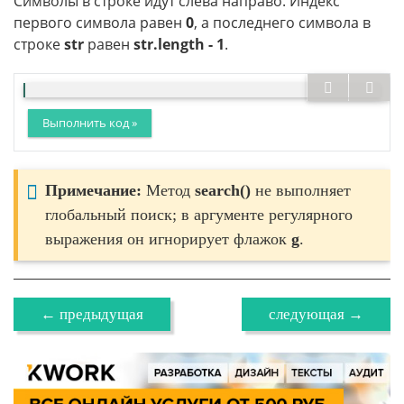
Символы в строке идут слева направо. Индекс
первого символа равен
0
, а последнего символа в
строке
str
равен
str.length - 1
.
Выполнить код »
Примечание:
Метод
search()
не выполняет
глобальный поиск; в ар­гументе регулярного
выражения он игнорирует флажок
g
.
← предыдущая
следующая →