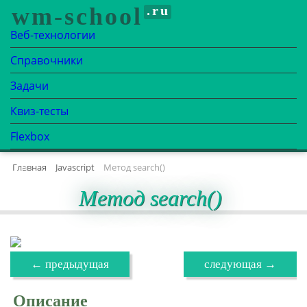
wm-school
.ru
Веб-технологии
Справочники
Задачи
Квиз-тесты
Flexbox

Главная
Javascript
Метод search()
Метод search()
← предыдущая
следующая →
Описание