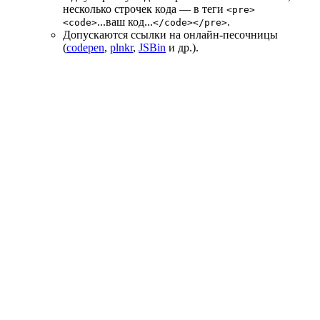
несколько строчек кода — в теги
<pre>
...ваш код...
.
<code>
</code></pre>
Допускаются ссылки на онлайн-песочницы
(
codepen
,
plnkr
,
JSBin
и др.).