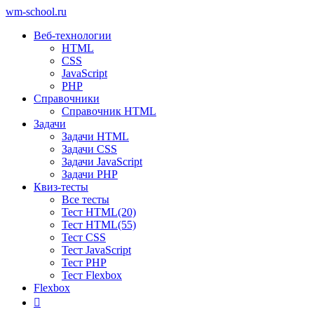
wm-school
.ru
Веб-технологии
HTML
CSS
JavaScript
PHP
Справочники
Справочник HTML
Задачи
Задачи HTML
Задачи CSS
Задачи JavaScript
Задачи PHP
Квиз-тесты
Все тесты
Тест HTML(20)
Тест HTML(55)
Тест CSS
Тест JavaScript
Тест PHP
Тест Flexbox
Flexbox
