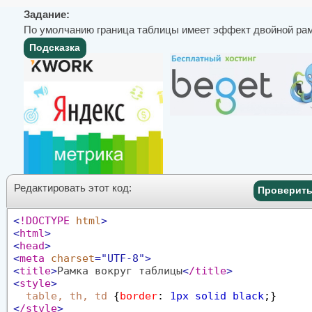
Задание:
По умолчанию граница таблицы имеет эффект двойной рамк
Подсказка
Редактировать этот код:
Проверить
<
!DOCTYPE
html
>
<
html
>
<
head
>
<
meta
charset
="UTF-8"
>
<
title
>
Рамка вокруг таблицы
<
/title
>
<
style
>
table, th, td
{
border
:
1px solid black
;
}
<
/style
>