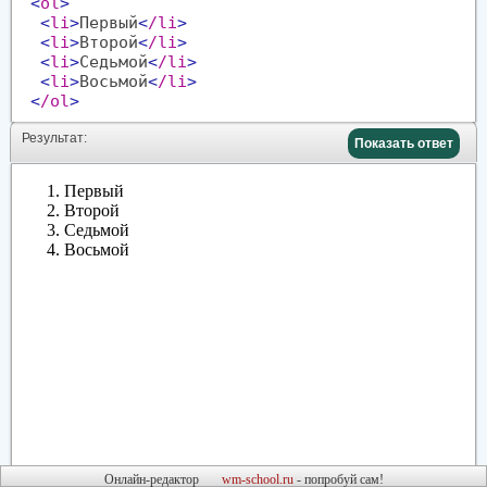
<
ol
>
<
li
>
Первый
<
/li
>
<
li
>
Второй
<
/li
>
<
li
>
Седьмой
<
/li
>
<
li
>
Восьмой
<
/li
>
<
/ol
>
Результат:
<
/body
>
Показать ответ
<
/html
>
Онлайн-редактор
wm-school.ru
- попробуй сам!