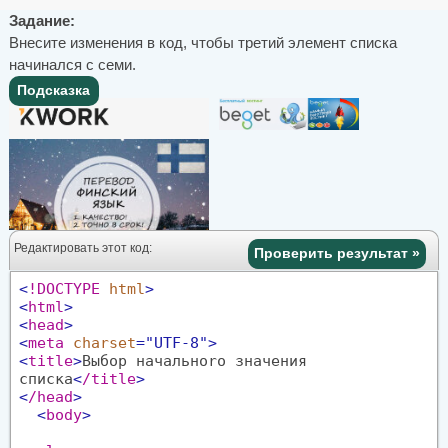
Задание:
Внесите изменения в код, чтобы третий элемент списка
начинался с семи.
Подсказка
Редактировать этот код:
Проверить результат »
<
!DOCTYPE
html
>
<
html
>
<
head
>
<
meta
charset
="UTF-8"
>
<
title
>
Выбор начальноrо значения
списка
<
/title
>
<
/head
>
<
body
>