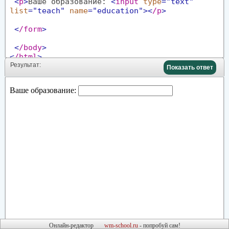
<
p
>
Ваше образование:
<
input
type
="text"
list
="teach"
name
="education"
>
<
/p
>
<
/form
>
<
/body
>
<
/html
>
Результат:
Показать ответ
Онлайн-редактор
wm-school.ru
- попробуй сам!