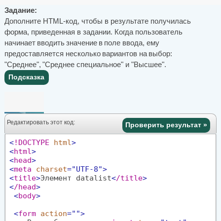
Задание:
Дополните HTML-код, чтобы в результате получилась
форма, приведенная в задании. Когда пользователь
начинает вводить значение в поле ввода, ему
предоставляется несколько вариантов на выбор:
"Среднее", "Среднее специальное" и "Высшее".
Подсказка
Редактировать этот код:
Проверить результат »
<
!DOCTYPE
html
>
<
html
>
<
head
>
<
meta
charset
="UTF-8"
>
<
title
>
Элемент datalist
<
/title
>
<
/head
>
<
body
>
<
form
action
=""
>