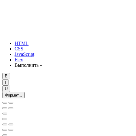
HTML
CSS
JavaScript
Flex
Выполнить »
B
I
U
Формат...