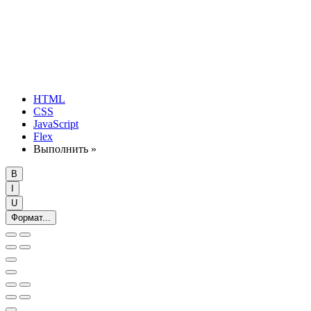
HTML
CSS
JavaScript
Flex
Выполнить »
B
I
U
Формат...