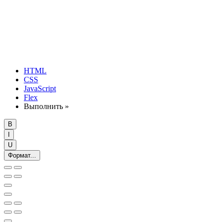
HTML
CSS
JavaScript
Flex
Выполнить »
B
I
U
Формат...