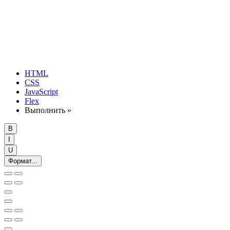
HTML
CSS
JavaScript
Flex
Выполнить »
B
I
U
Формат...