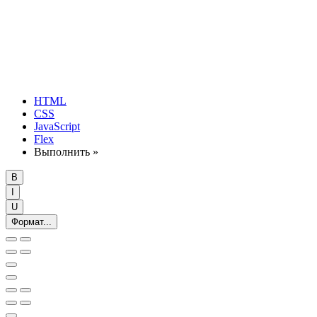
HTML
CSS
JavaScript
Flex
Выполнить »
B
I
U
Формат...