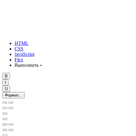
HTML
CSS
JavaScript
Flex
Выполнить »
B
I
U
Формат...